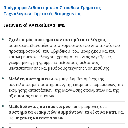
Πρόγραμμα Διδακτορικών Σπουδών Τμήματος
Τεχνολογιών Ψηφιακής Βιομηχανίας
Ερευνητικά Αντικείμενα ΠΜΣ
Σχεδιασμός συστημάτων αυτομάτου ελέγχου
,
συμπεριλαμβανομένου του εύρωστου, του εποπτικού, του
προσαρμοστικού, του υβριδικού, του ιεραρχικού και του
κατανεμημένου ελέγχου, χρησιμοποιώντας αλγεβρικές,
γεωμετρικές, μη γραμμικές μεθόδους, μεθόδους
βελτιστοποίησης και μεθόδους τεχνητής νοημοσύνης.
Μελέτη συστημάτων
συμπεριλαμβανομένης της
μοντελοποίησης συστημάτων, της εκτίμησης παραμέτρων, της
εκτίμησης καταστάσεων, της διάγνωσης σφαλμάτων και της
αξιοπιστίας συστημάτων.
Μεθοδολογίες αυτοματισμού
και εφαρμογές στα
συστήματα διακριτών συμβάντων
, τα
δίκτυα Petri
, και
τις
μηχανές καταστάσεων
.