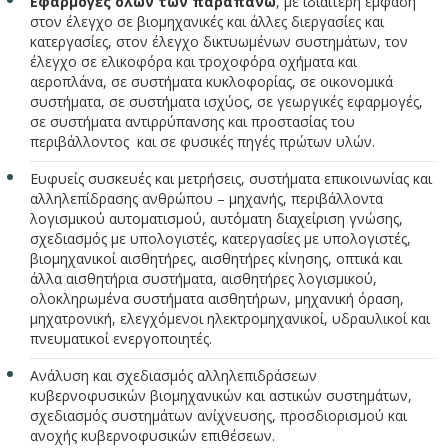
Εφαρμογές όλων των παραπάνω
, με ιδιαίτερη έμφαση
στον έλεγχο σε βιομηχανικές και άλλες διεργασίες και
κατεργασίες, στον έλεγχο δικτυωμένων συστημάτων, τον
έλεγχο σε ελικοφόρα και τροχοφόρα οχήματα και
αεροπλάνα, σε συστήματα κυκλοφορίας, σε οικονομικά
συστήματα, σε συστήματα ισχύος, σε γεωργικές εφαρμογές,
σε συστήματα αντιρρύπανσης και προστασίας του
περιβάλλοντος και σε φυσικές πηγές πρώτων υλών.
Ευφυείς συσκευές και μετρήσεις, συστήματα επικοινωνίας και
αλληλεπίδρασης ανθρώπου – μηχανής, περιβάλλοντα
λογισμικού αυτοματισμού, αυτόματη διαχείριση γνώσης,
σχεδιασμός με υπολογιστές, κατεργασίες με υπολογιστές,
βιομηχανικοί αισθητήρες, αισθητήρες κίνησης, οπτικά και
άλλα αισθητήρια συστήματα, αισθητήρες λογισμικού,
ολοκληρωμένα συστήματα αισθητήρων, μηχανική όραση,
μηχατρονική, ελεγχόμενοι ηλεκτρομηχανικοί, υδραυλικοί και
πνευματικοί ενεργοποιητές.
Ανάλυση και σχεδιασμός αλληλεπιδράσεων
κυβερνοφυσικών βιομηχανικών και αστικών συστημάτων,
σχεδιασμός συστημάτων ανίχνευσης, προσδιορισμού και
ανοχής κυβερνοφυσικών επιθέσεων.